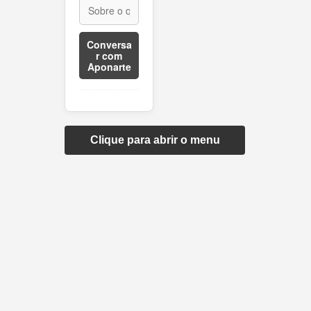
Conversa
r com
Aponarte
Clique para abrir o menu