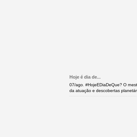
Hoje é dia de...
07/ago. #HojeEDiaDeQue? O mestr
da atuação e descobertas planetár