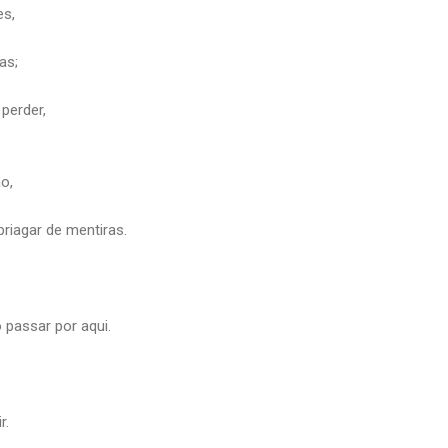
es,
as;
perder,
o,
riagar de mentiras.
passar por aqui.
r.