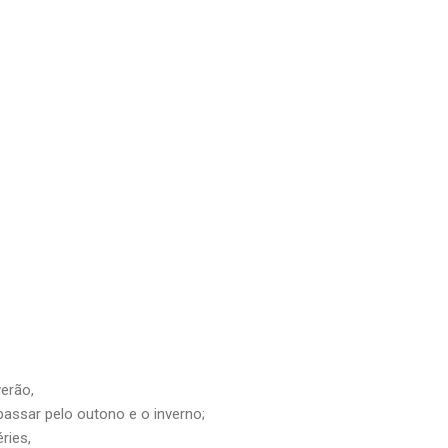
verão,
 passar pelo outono e o inverno;
ries,