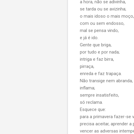
a hora, não se adivinha,
se tarda ou se avizinha;
o mais idoso o mais moço,
com ou sem endosso,
mal se pensa vindo,
e já é ido.
Gente que briga,
por tudo e por nada;
intriga e faz birra,
pirraça,
enreda e faz trapaça.
Não transige nem abranda,
inflama;
sempre insatisfeito,
só reclama.
Esquece que:
para a primavera fazer-se 
precisa aceitar, aprender a
vencer as adversas intempé