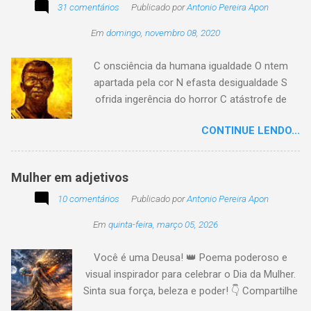
31 comentários
com o passar... Eu tenho aprendido:
Publicado por
Antonio Pereira Apon
Em
domingo, novembro 08, 2020
C onsciência da humana igualdade O ntem
apartada pela cor N efasta desigualdade S
ofrida ingerência do horror C atástrofe de
preconceito I nclusão agora infinda E coa no
CONTINUE LENDO...
tempo o preito N egritude sempre linda C ultura
multicolor I rmanados na cidadania A gentes
todos do amor
Mulher em adjetivos
10 comentários
Publicado por
Antonio Pereira Apon
Em
quinta-feira, março 05, 2026
Você é uma Deusa! 👑 Poema poderoso e
visual inspirador para celebrar o Dia da Mulher.
Sinta sua força, beleza e poder! 👇 Compartilhe
a energia! #DiaDaMulher Se prepare para ter