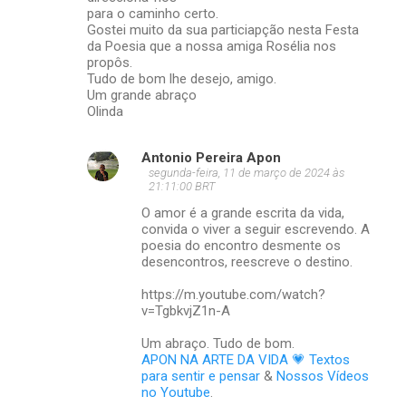
para o caminho certo.
Gostei muito da sua particiapção nesta Festa
da Poesia que a nossa amiga Rosélia nos
propôs.
Tudo de bom lhe desejo, amigo.
Um grande abraço
Olinda
Antonio Pereira Apon
segunda-feira, 11 de março de 2024 às
21:11:00 BRT
O amor é a grande escrita da vida,
convida o viver a seguir escrevendo. A
poesia do encontro desmente os
desencontros, reescreve o destino.
https://m.youtube.com/watch?
v=TgbkvjZ1n-A
Um abraço. Tudo de bom.
APON NA ARTE DA VIDA 💗 Textos
para sentir e pensar
&
Nossos Vídeos
no Youtube
.