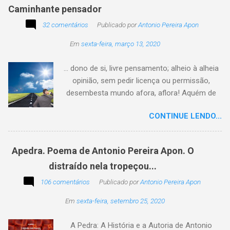
Caminhante pensador
32 comentários
Publicado por
Antonio Pereira Apon
Em
sexta-feira, março 13, 2020
... dono de si, livre pensamento; alheio à alheia
opinião, sem pedir licença ou permissão,
desembesta mundo afora, aflora! Aquém de
quem não é da conta, sem tutela e sem patrão,
CONTINUE LENDO...
sem pitaco, intromissão... Antonio Pereira
Apon. No blog Filosofando na vida , a
professora Lourdes nos convida a escrever
Apedra. Poema de Antonio Pereira Apon. O
uma frase, verso,
distraído nela tropeçou...
poesia, pensamento, mensagem… Sobre uma
imagem postada a cada quinzena. Acima, a
106 comentários
Publicado por
Antonio Pereira Apon
imagem sugerida. Abaixo, a minha 2ª
Em
sexta-feira, setembro 25, 2020
participação na segunda edição dessa
blogagem coletiva, intitulada: Poetizando e
A Pedra: A História e a Autoria de Antonio
encantando . Segue a sós o caminhante,