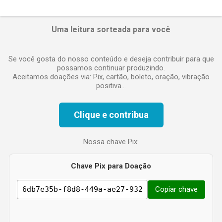
n
t
á
Uma leitura sorteada para você
r
i
o
Se você gosta do nosso conteúdo e deseja contribuir para que
possamos continuar produzindo.
Aceitamos doações via: Pix, cartão, boleto, oração, vibração
positiva...
Clique e contribua
Nossa chave Pix:
Chave Pix para Doação
Copiar chave