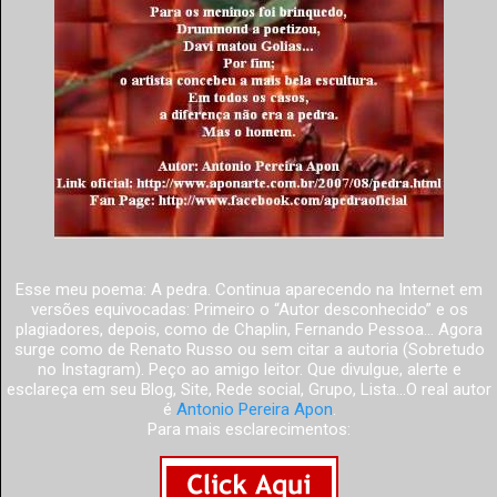
Esse meu poema: A pedra. Continua aparecendo na Internet em
versões equivocadas: Primeiro o “Autor desconhecido” e os
plagiadores, depois, como de Chaplin, Fernando Pessoa... Agora
surge como de Renato Russo ou sem citar a autoria (Sobretudo
no Instagram). Peço ao amigo leitor. Que divulgue, alerte e
esclareça em seu Blog, Site, Rede social, Grupo, Lista...O real autor
é
Antonio Pereira Apon
.
Para mais esclarecimentos: