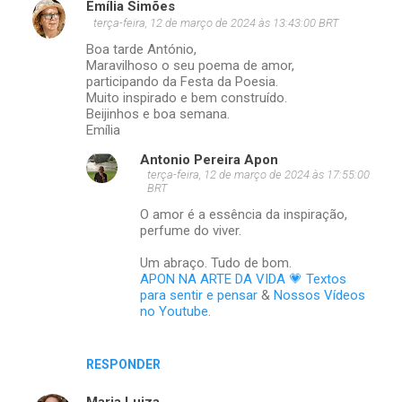
Emília Simões
terça-feira, 12 de março de 2024 às 13:43:00 BRT
Boa tarde António,
Maravilhoso o seu poema de amor,
participando da Festa da Poesia.
Muito inspirado e bem construído.
Beijinhos e boa semana.
Emília
Antonio Pereira Apon
terça-feira, 12 de março de 2024 às 17:55:00
BRT
O amor é a essência da inspiração,
perfume do viver.
Um abraço. Tudo de bom.
APON NA ARTE DA VIDA 💗 Textos
para sentir e pensar
&
Nossos Vídeos
no Youtube
.
RESPONDER
Maria Luiza