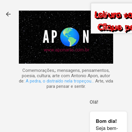
Pular para o conteúdo principal
Comemorações,; mensagens, pensamentos,
poesia, cultura; arte com Antonio Apon, autor
de:
A pedra, o distraído nela tropeçou...
Arte, vida
para pensar e sentir.
Olá!
Bom dia!
Seja bem-