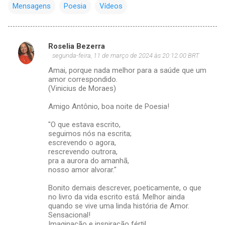
Mensagens
Poesia
Vídeos
Roselia Bezerra
C
segunda-feira, 11 de março de 2024 às 20:12:00 BRT
o
Amai, porque nada melhor para a saúde que um
m
amor correspondido.
(Vinicius de Moraes)
e
Amigo Antônio, boa noite de Poesia!
n
t
"O que estava escrito,
seguimos nós na escrita;
á
escrevendo o agora,
r
rescrevendo outrora,
pra a aurora do amanhã,
i
nosso amor alvorar."
o
Bonito demais descrever, poeticamente, o que
s
no livro da vida escrito está. Melhor ainda
quando se vive uma linda história de Amor.
Sensacional!
Imaginação e inspiração fértil.