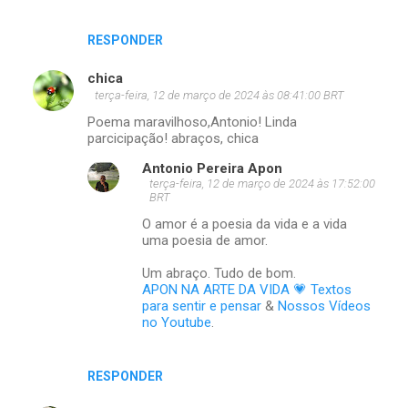
RESPONDER
chica
terça-feira, 12 de março de 2024 às 08:41:00 BRT
Poema maravilhoso,Antonio! Linda
parcicipação! abraços, chica
Antonio Pereira Apon
terça-feira, 12 de março de 2024 às 17:52:00
BRT
O amor é a poesia da vida e a vida
uma poesia de amor.
Um abraço. Tudo de bom.
APON NA ARTE DA VIDA 💗 Textos
para sentir e pensar
&
Nossos Vídeos
no Youtube
.
RESPONDER