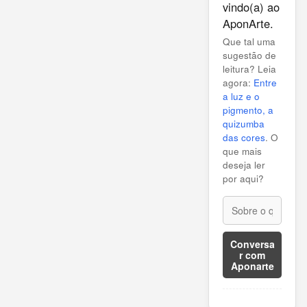
vindo(a) ao
AponArte.
Que tal uma
sugestão de
leitura? Leia
agora:
Entre
a luz e o
pigmento, a
quizumba
das cores
. O
que mais
deseja ler
por aqui?
Conversa
r com
Aponarte