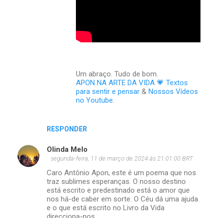
Um abraço. Tudo de bom.
APON NA ARTE DA VIDA 💗 Textos
para sentir e pensar
&
Nossos Vídeos
no Youtube
.
RESPONDER
Olinda Melo
segunda-feira, 11 de março de 2024 às 21:01:00 BRT
Caro Antônio Apon, este é um poema que nos
traz sublimes esperanças. O nosso destino
está escrito e predestinado está o amor que
nos há-de caber em sorte. O Céu dá uma ajuda
e o que está escrito no Livro da Vida
direcciona-nos