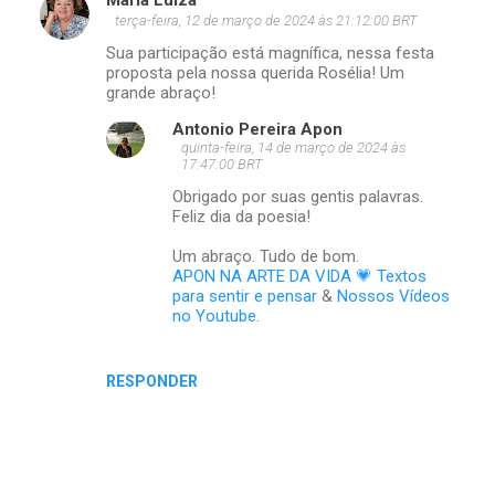
terça-feira, 12 de março de 2024 às 21:12:00 BRT
Sua participação está magnífica, nessa festa
proposta pela nossa querida Rosélia! Um
grande abraço!
Antonio Pereira Apon
quinta-feira, 14 de março de 2024 às
17:47:00 BRT
Obrigado por suas gentis palavras.
Feliz dia da poesia!
Um abraço. Tudo de bom.
APON NA ARTE DA VIDA 💗 Textos
para sentir e pensar
&
Nossos Vídeos
no Youtube
.
RESPONDER