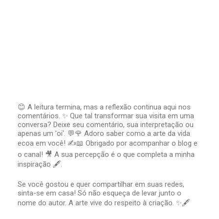
😊 A leitura termina, mas a reflexão continua aqui nos
comentários. ✨ Que tal transformar sua visita em uma
P
conversa? Deixe seu comentário, sua interpretação ou
o
apenas um 'oi'. 💬🌹 Adoro saber como a arte da vida
s
t
ecoa em você! ✍️📖 Obrigado por acompanhar o blog e
a
o canal! 🎥 A sua percepção é o que completa a minha
r
inspiração 🖋️.
u
m
Se você gostou e quer compartilhar em suas redes,
c
sinta-se em casa! Só não esqueça de levar junto o
o
nome do autor. A arte vive do respeito à criação. ✨🖋️
m
e