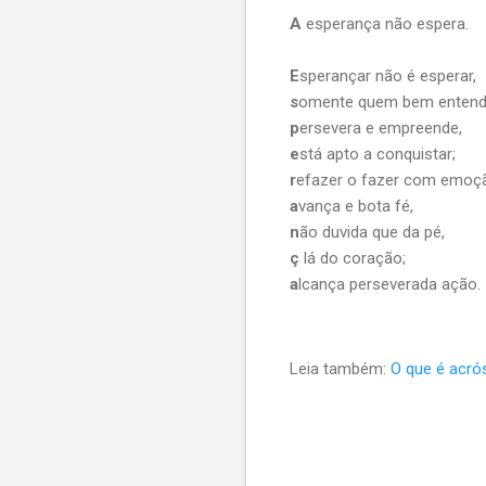
A
esperança não espera.
E
sperançar não é esperar,
s
omente quem bem enten
p
ersevera e empreende,
e
stá apto a conquistar;
r
efazer o fazer com emoç
a
vança e bota fé,
n
ão duvida que da pé,
ç
lá do coração;
a
lcança perseverada ação.
Leia também:
O que é acró