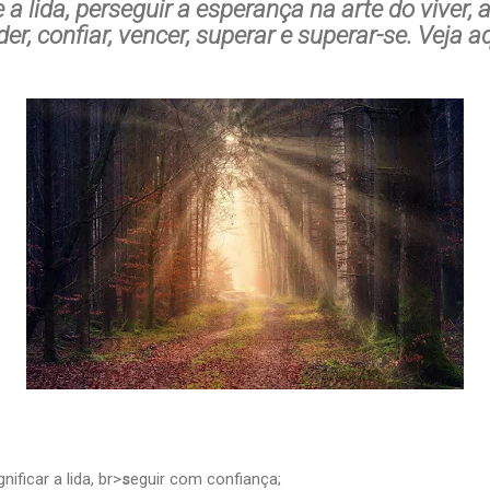
 a lida, perseguir a esperança na arte do viver, 
er, confiar, vencer, superar e superar-se. Veja aq
nificar a lida, br>
s
eguir com confiança;