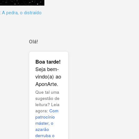
:
A pedra, o distraído
Olá!
Boa tarde!
Seja bem-
vindo(a) ao
AponArte.
Que tal uma
sugestão de
leitura? Leia
agora:
Com
patrocínio
máster, o
azarão
derruba o