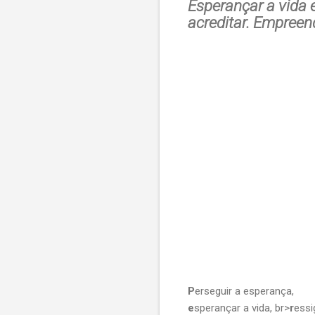
Esperançar a vida e
acreditar. Empreend
P
erseguir a esperança,
e
sperançar a vida, br>
r
essig