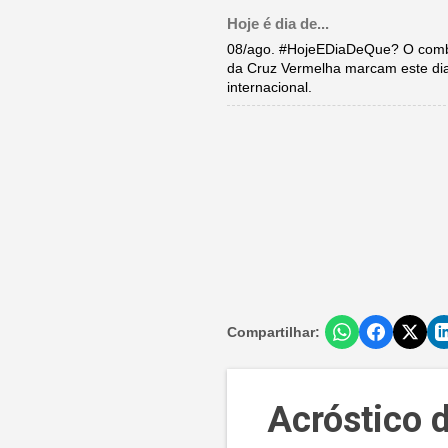
Hoje é dia de...
08/ago. #HojeEDiaDeQue? O comba
da Cruz Vermelha marcam este di
internacional.
Compartilhar:
Acróstico d