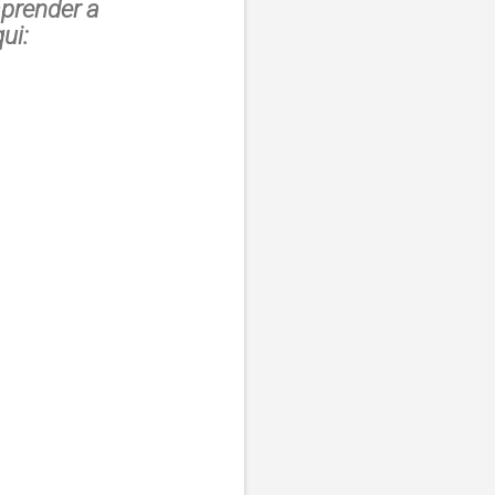
aprender a
ui: