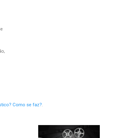
de
ão,
stico? Como se faz?
.