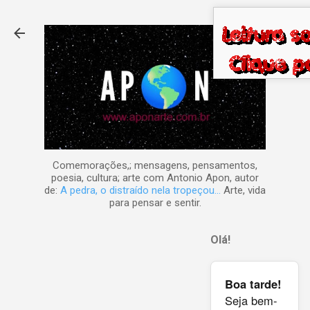
Pular para o conteúdo principal
Comemorações,; mensagens, pensamentos,
poesia, cultura; arte com Antonio Apon, autor
de:
A pedra, o distraído nela tropeçou...
Arte, vida
para pensar e sentir.
Olá!
Boa tarde!
Seja bem-