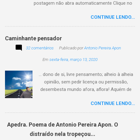
postagem não abra automaticamente Clique no
texto animado a seguir:
CONTINUE LENDO...
Caminhante pensador
32 comentários
Publicado por
Antonio Pereira Apon
Em
sexta-feira, março 13, 2020
... dono de si, livre pensamento; alheio à alheia
opinião, sem pedir licença ou permissão,
desembesta mundo afora, aflora! Aquém de
quem não é da conta, sem tutela e sem patrão,
CONTINUE LENDO...
sem pitaco, intromissão... Antonio Pereira
Apon. No blog Filosofando na vida , a
professora Lourdes nos convida a escrever
Apedra. Poema de Antonio Pereira Apon. O
uma frase, verso,
distraído nela tropeçou...
poesia, pensamento, mensagem… Sobre uma