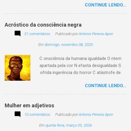
CONTINUE LENDO...
existir. Há quem simplesmente assista o tempo
e a vida passarem. Mas, há também quem
assuma a autoria do seu viver. Tem quem
Acróstico da consciência negra
apenas passe alheio a tudo, tem quem aprenda
31 comentários
com o passar... Eu tenho aprendido:
Publicado por
Antonio Pereira Apon
Em
domingo, novembro 08, 2020
C onsciência da humana igualdade O ntem
apartada pela cor N efasta desigualdade S
ofrida ingerência do horror C atástrofe de
preconceito I nclusão agora infinda E coa no
CONTINUE LENDO...
tempo o preito N egritude sempre linda C ultura
multicolor I rmanados na cidadania A gentes
todos do amor
Mulher em adjetivos
10 comentários
Publicado por
Antonio Pereira Apon
Em
quinta-feira, março 05, 2026