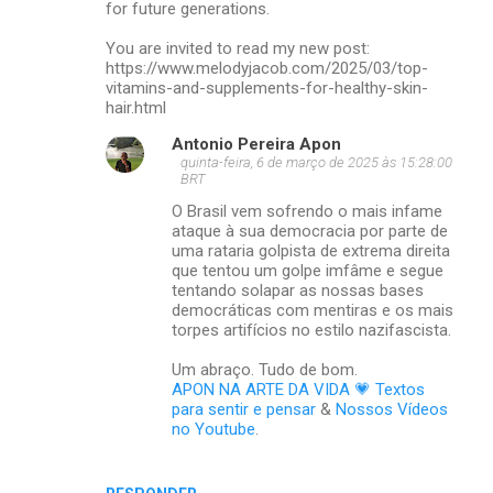
for future generations.
You are invited to read my new post:
https://www.melodyjacob.com/2025/03/top-
vitamins-and-supplements-for-healthy-skin-
hair.html
Antonio Pereira Apon
quinta-feira, 6 de março de 2025 às 15:28:00
BRT
O Brasil vem sofrendo o mais infame
ataque à sua democracia por parte de
uma rataria golpista de extrema direita
que tentou um golpe imfâme e segue
tentando solapar as nossas bases
democráticas com mentiras e os mais
torpes artifícios no estilo nazifascista.
Um abraço. Tudo de bom.
APON NA ARTE DA VIDA 💗 Textos
para sentir e pensar
&
Nossos Vídeos
no Youtube
.