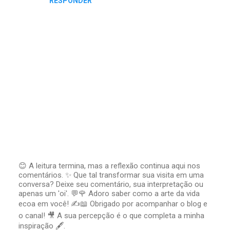
RESPONDER
😊 A leitura termina, mas a reflexão continua aqui nos
comentários. ✨ Que tal transformar sua visita em uma
P
conversa? Deixe seu comentário, sua interpretação ou
o
apenas um 'oi'. 💬🌹 Adoro saber como a arte da vida
s
t
ecoa em você! ✍️📖 Obrigado por acompanhar o blog e
a
o canal! 🎥 A sua percepção é o que completa a minha
r
inspiração 🖋️.