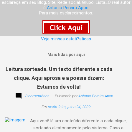
esclareça em seu Blog, Site, Rede social, Grupo, Lista...O real autor
é
Antonio Pereira Apon
.
Para mais esclarecimentos:
Veja minhas estati?sticas
Mais lidas por aqui
Leitura sorteada. Um texto diferente a cada
clique. Aqui aprosa e a poesia dizem:
Estamos de volta!
8 comentários
Publicado por
Antonio Pereira Apon
Em
sexta-feira, julho 24, 2009
Aqui você lê um conteúdo diferente a cada clique,
sorteado aleatoriamente pelo sistema. Caso a