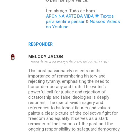
O bem sempre vence.
s
Um abraço. Tudo de bom.
APON NA ARTE DA VIDA 💗 Textos
para sentir e pensar
&
Nossos Vídeos
no Youtube
.
RESPONDER
MELODY JACOB
terça-feira, 4 de março de 2025 às 22:34:00 BRT
This post passionately reflects on the
importance of remembering history and
rejecting tyranny, emphasizing the need to
honor democracy and truth. The writer’s
powerful call for justice and rejection of
dictatorship and false ideologies is deeply
resonant. The use of vivid imagery and
references to historical figures and values
paints a clear picture of the collective fight for
freedom and equality. It serves as a stark
reminder of the lessons of the past and the
ongoing responsibility to safeguard democracy