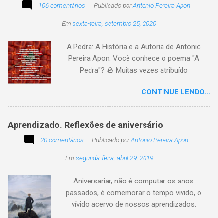
imagem postada a cada quinzena. Acima, a
106 comentários
Publicado por
Antonio Pereira Apon
imagem sugerida. Abaixo, a minha 2ª
Em
sexta-feira, setembro 25, 2020
participação na segunda edição dessa
blogagem coletiva, intitulada: Poetizando e
A Pedra: A História e a Autoria de Antonio
encantando . Segue a sós o caminhante,
Pereira Apon. Você conhece o poema "A
itinerante pensador, sob o céu, sobre o
Pedra"? 🪨 Muitas vezes atribuído
caminho, toca a vida a caminhar. Vem de
erroneamente a autores famosos, este poema
ontem, de outrora, maduro pensar da hora; que
CONTINUE LENDO...
é, na verdade, de autoria de Antonio Pereira
não tarda, não demora,
Apon, publicado pela primeira vez em 1999 no
livro Essência. A obra reflete sobre como a
Aprendizado. Reflexões de aniversário
utilidade de um objeto depende da perspectiva
20 comentários
de quem o usa. Se você encontrar este texto
Publicado por
Antonio Pereira Apon
circulando com o autor "Desconhecido" ou
Em
segunda-feira, abril 29, 2019
creditado a outros nomes, ajude-nos a
preservar a verdade histórica e literária
Aniversariar, não é computar os anos
compartilhando o crédito correto.
passados, é comemorar o tempo vivido, o
vívido acervo de nossos aprendizados.
Tesouro atemporal e transcendente do nosso