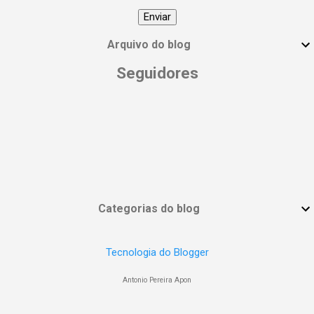
#EmpoderamentoFeminino
#MulheresPoderosas #VocêÉUmaDeusa
Arquivo do blog
Seguidores
Categorias do blog
Tecnologia do Blogger
Antonio Pereira Apon