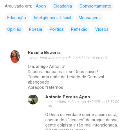
Arquivado em:
Apon
Cidadania
Comportamento
Educação
Inteligência artificial
Mensagens
Opinião
Poesia
Política
Reflexão
Vídeos
Roselia Bezerra
C
terça-feira, 4 de março de 2025 às 20:26:00 BRT
o
Olá, amigo Antônio!
m
Ditadura nunca mais, se Deus quiser!
Tenha uma noite de feriado de Carnaval
e
abençoado!
Abraços fraternos
n
t
Antonio Pereira Apon
quinta-feira, 6 de março de 2025 às 15:19:00
á
BRT
r
O Deus de verdade quer e assim será,
apesar dos "deuses" de araque dessa
i
gente golpista e tão mal intencionada.
o