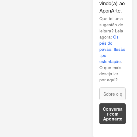
vindo(a) ao
AponArte.
Que tal uma
sugestão de
leitura? Leia
agora:
Os
pés do
pavão. Ilusão
tipo
ostentação
.
O que mais
deseja ler
por aqui?
Conversa
r com
Aponarte