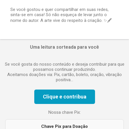
u
m
Se você gostou e quer compartilhar em suas redes,
c
sinta-se em casa! Só não esqueça de levar junto o
o
nome do autor. A arte vive do respeito à criação. ✨🖋️
m
e
n
t
á
Uma leitura sorteada para você
r
i
o
Se você gosta do nosso conteúdo e deseja contribuir para que
possamos continuar produzindo.
Aceitamos doações via: Pix, cartão, boleto, oração, vibração
positiva...
Clique e contribua
Nossa chave Pix:
Chave Pix para Doação