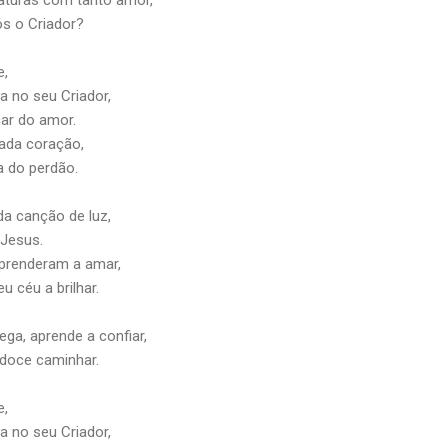
ós o Criador?
e,
 no seu Criador,
çar do amor.
cada coração,
ca do perdão.
a canção de luz,
 Jesus.
prenderam a amar,
 céu a brilhar.
ega, aprende a confiar,
 doce caminhar.
e,
 no seu Criador,