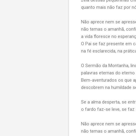
quanto mais não faz por n
Não aprece nem se apress
não temas o amanhã, confia
a vida floresce no esperan
O Pai se faz presente em 
na fé esclarecida, na práti
O Sermão da Montanha, lind
palavras eternas do eterno
Bem-aventurados os que a
descobrem na humildade seu
Se a alma desperta, se entr
o fardo faz-se leve, se faz
Não aprece nem se apress
não temas o amanhã, confia