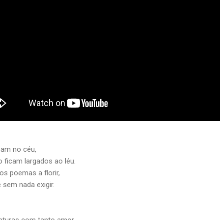
oam no céu,
 ficam largados ao léu.
os poemas a florir,
 sem nada exigir.
aturas com tanto amor,