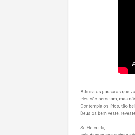
Admira os pássaros que v
eles não semeiam, mas não
Contempla os lírios, tão bel
Deus os bem veste, reveste
Se Ele cuida,
zela dessas pequeninas cri