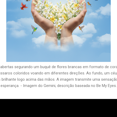
abertas segurando um buquê de flores brancas em formato de cora
pássaros coloridos voando em diferentes direções. Ao fundo, um c
s brilhante logo acima das mãos. A imagem transmite uma sensação
esperança. - Imagem do Gemini, descrição baseada no Be My Eyes.