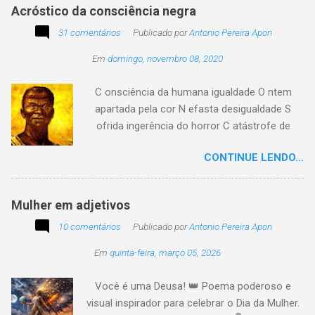
Acróstico da consciência negra
apenas passe alheio a tudo, tem quem aprenda
31 comentários
com o passar... Eu tenho aprendido:
Publicado por
Antonio Pereira Apon
Em
domingo, novembro 08, 2020
C onsciência da humana igualdade O ntem
apartada pela cor N efasta desigualdade S
ofrida ingerência do horror C atástrofe de
preconceito I nclusão agora infinda E coa no
CONTINUE LENDO...
tempo o preito N egritude sempre linda C ultura
multicolor I rmanados na cidadania A gentes
todos do amor
Mulher em adjetivos
10 comentários
Publicado por
Antonio Pereira Apon
Em
quinta-feira, março 05, 2026
Você é uma Deusa! 👑 Poema poderoso e
visual inspirador para celebrar o Dia da Mulher.