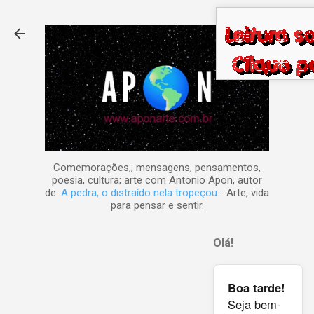
Pular para o conteúdo principal
Comemorações,; mensagens, pensamentos,
poesia, cultura; arte com Antonio Apon, autor
de:
A pedra, o distraído nela tropeçou...
Arte, vida
para pensar e sentir.
Olá!
Boa tarde!
Seja bem-