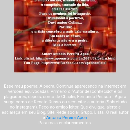
Esse meu poema: A pedra. Continua aparecendo na Internet em
versões equivocadas: Primeiro o “Autor desconhecido” e os
plagiadores, depois, como de Chaplin, Fernando Pessoa... Agora
surge como de Renato Russo ou sem citar a autoria (Sobretudo
no Instagram). Peço ao amigo leitor. Que divulgue, alerte e
esclareça em seu Blog, Site, Rede social, Grupo, Lista...O real autor
é
Antonio Pereira Apon
.
Para mais esclarecimentos: