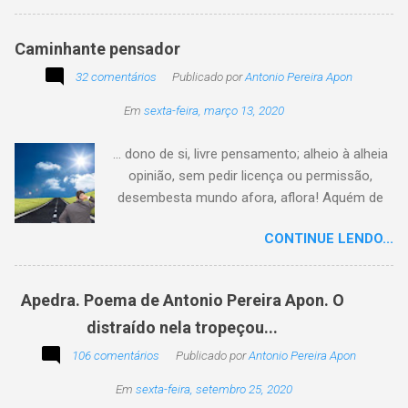
Caminhante pensador
32 comentários
Publicado por
Antonio Pereira Apon
Em
sexta-feira, março 13, 2020
... dono de si, livre pensamento; alheio à alheia
opinião, sem pedir licença ou permissão,
desembesta mundo afora, aflora! Aquém de
quem não é da conta, sem tutela e sem patrão,
CONTINUE LENDO...
sem pitaco, intromissão... Antonio Pereira
Apon. No blog Filosofando na vida , a
professora Lourdes nos convida a escrever
Apedra. Poema de Antonio Pereira Apon. O
uma frase, verso,
distraído nela tropeçou...
poesia, pensamento, mensagem… Sobre uma
imagem postada a cada quinzena. Acima, a
106 comentários
Publicado por
Antonio Pereira Apon
imagem sugerida. Abaixo, a minha 2ª
Em
sexta-feira, setembro 25, 2020
participação na segunda edição dessa