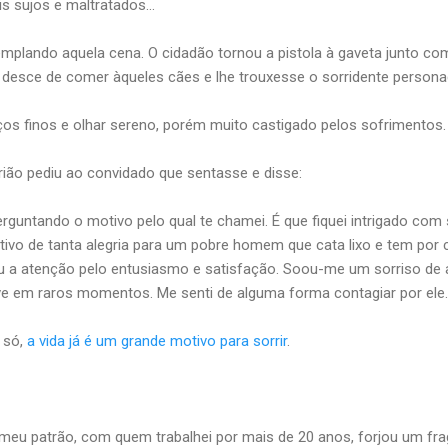
s sujos e maltratados...
plando aquela cena. O cidadão tornou a pistola à gaveta junto com o
desce de comer àqueles cães e lhe trouxesse o sorridente person
aços finos e olhar sereno, porém muito castigado pelos sofrimentos.
trião pediu ao convidado que sentasse e disse:
erguntando o motivo pelo qual te chamei. É que fiquei intrigado com
ivo de tanta alegria para um pobre homem que cata lixo e tem por 
u a atenção pelo entusiasmo e satisfação. Soou-me um sorriso de 
tive em raros momentos. Me senti de alguma forma contagiar por ele.
i só,
a vida já é um grande motivo para sorrir
.
 meu patrão, com quem trabalhei por mais de 20 anos, forjou um fr