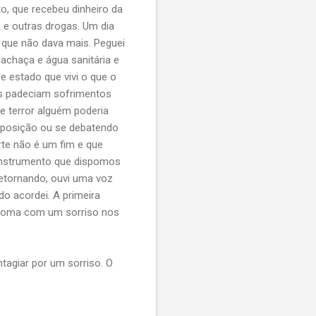
o, que recebeu dinheiro da
 e outras drogas. Um dia
 que não dava mais. Peguei
achaça e água sanitária e
e estado que vivi o que o
as padeciam sofrimentos
 terror alguém poderia
mposição ou se debatendo
te não é um fim e que
o instrumento que dispomos
retornando, ouvi uma voz
do acordei. A primeira
o coma com um sorriso nos
agiar por um sorriso. O