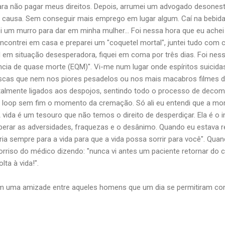
para não pagar meus direitos. Depois, arrumei um advogado desonest
 causa. Sem conseguir mais emprego em lugar algum. Caí na bebida
i um murro para dar em minha mulher... Foi nessa hora que eu achei
ncontrei em casa e preparei um "coquetel mortal", juntei tudo com c
al em situação desesperadora, fiquei em coma por três dias. Foi ness
ncia de quase morte (EQM)". Vi-me num lugar onde espíritos suicid
scas que nem nos piores pesadelos ou nos mais macabros filmes de
ntalmente ligados aos despojos, sentindo todo o processo de deco
 loop sem fim o momento da cremação. Só ali eu entendi que a mor
A vida é um tesouro que não temos o direito de desperdiçar. Ela é 
Superar as adversidades, fraquezas e o desânimo. Quando eu estava 
rria sempre para a vida para que a vida possa sorrir para você". Quan
sorriso do médico dizendo: "nunca vi antes um paciente retornar d
lta à vida!".
am uma amizade entre aqueles homens que um dia se permitiram cont