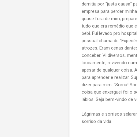
demitiu por "justa causa" 
empresa para perder minha
quase fora de mim, prepare
tudo que era remédio que e
bebi. Fui levado pro hospit
pessoal chama de "Experiê
atrozes. Eram cenas dante
conceber. Vi diversos, me
loucamente, revivendo num
apesar de qualquer coisa. 
para aprender e realizar. 
dizer para mim: "Sorria! So
coisa que enxerguei foi o 
lábios. Seja bem-vindo de vo
Lágrimas e sorrisos selar
sorriso da vida.