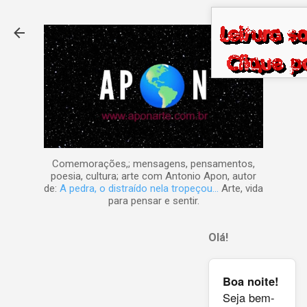
Pular para o conteúdo principal
Comemorações,; mensagens, pensamentos,
poesia, cultura; arte com Antonio Apon, autor
de:
A pedra, o distraído nela tropeçou...
Arte, vida
para pensar e sentir.
Olá!
Boa noite!
Seja bem-