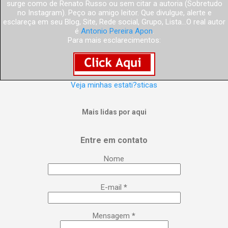
surge como de Renato Russo ou sem citar a autoria (Sobretudo
no Instagram). Peço ao amigo leitor. Que divulgue, alerte e
esclareça em seu Blog, Site, Rede social, Grupo, Lista...O real autor
é
Antonio Pereira Apon
.
Para mais esclarecimentos:
Veja minhas estati?sticas
Mais lidas por aqui
Entre em contato
Nome
E-mail
*
Mensagem
*