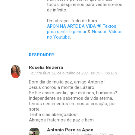
todos, despiremos para vestirmo-nos
de infinito.
Um abraço. Tudo de bom.
APON NA ARTE DA VIDA 💗 Textos
para sentir e pensar
&
Nossos Vídeos
no Youtube
.
RESPONDER
Roselia Bezerra
quinta-feira, 28 de outubro de 2021 às 06:11:00 BRT
Bom dia de muita paz, amigo Antonio!
Jesus chorou a morte de Lázaro.
Se Ele assim sentiu, que dirá nos, humanos?
Independente se sabermos da vida eterna,
temos sentimentos em nosso coração, por
sorte.
Tenha dias abençoados!
Abraços fraternos de paz e bem
Antonio Pereira Apon
quinta-feira, 28 de outubro de 2021 às