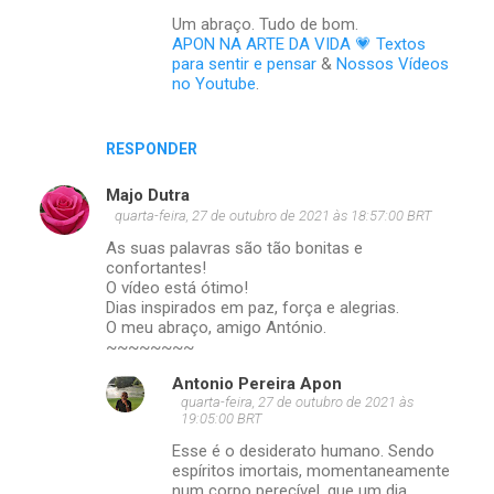
i
Um abraço. Tudo de bom.
o
APON NA ARTE DA VIDA 💗 Textos
para sentir e pensar
&
Nossos Vídeos
s
no Youtube
.
RESPONDER
Majo Dutra
quarta-feira, 27 de outubro de 2021 às 18:57:00 BRT
As suas palavras são tão bonitas e
confortantes!
O vídeo está ótimo!
Dias inspirados em paz, força e alegrias.
O meu abraço, amigo António.
~~~~~~~~
Antonio Pereira Apon
quarta-feira, 27 de outubro de 2021 às
19:05:00 BRT
Esse é o desiderato humano. Sendo
espíritos imortais, momentaneamente
num corpo perecível, que um dia,