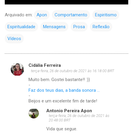
Arquivado em:
Apon
Comportamento
Espiritismo
Espiritualidade
Mensagens
Prosa
Reflexão
Vídeos
Cidália Ferreira
C
terça-feira, 26 de outubro de 2021 às 16:18:00 BRT
o
Muito bem. Gostei bastante!! :))
m
-
Faz dos teus dias, a banda sonora ...
e
-
Beijos e um excelente fim de tarde!
n
t
Antonio Pereira Apon
terça-feira, 26 de outubro de 2021 às
á
20:48:00 BRT
r
Vida que segue.