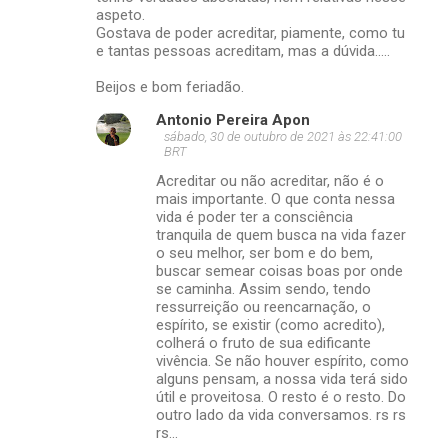
aspeto.
Gostava de poder acreditar, piamente, como tu
e tantas pessoas acreditam, mas a dúvida.....
Beijos e bom feriadão.
Antonio Pereira Apon
sábado, 30 de outubro de 2021 às 22:41:00
BRT
Acreditar ou não acreditar, não é o
mais importante. O que conta nessa
vida é poder ter a consciência
tranquila de quem busca na vida fazer
o seu melhor, ser bom e do bem,
buscar semear coisas boas por onde
se caminha. Assim sendo, tendo
ressurreição ou reencarnação, o
espírito, se existir (como acredito),
colherá o fruto de sua edificante
vivência. Se não houver espírito, como
alguns pensam, a nossa vida terá sido
útil e proveitosa. O resto é o resto. Do
outro lado da vida conversamos. rs rs
rs...