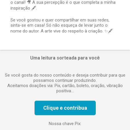
a
o canal! 🎥 A sua percepção é o que completa a minha
r
inspiração 🖋️.
u
m
Se você gostou e quer compartilhar em suas redes,
c
sinta-se em casa! Só não esqueça de levar junto o
o
nome do autor. A arte vive do respeito à criação. ✨🖋️
m
e
n
t
á
Uma leitura sorteada para você
r
i
o
Se você gosta do nosso conteúdo e deseja contribuir para que
possamos continuar produzindo.
Aceitamos doações via: Pix, cartão, boleto, oração, vibração
positiva...
Clique e contribua
Nossa chave Pix: