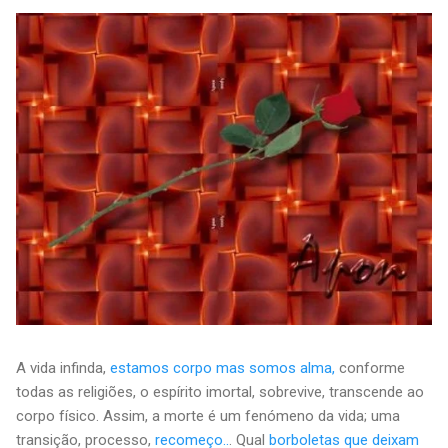
A vida infinda,
estamos corpo mas somos alma,
conforme
todas as religiões, o espírito imortal, sobrevive, transcende ao
corpo físico. Assim, a morte é um fenómeno da vida; uma
transição, processo,
recomeço..
. Qual
borboletas que deixam