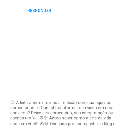
RESPONDER
😊 A leitura termina, mas a reflexão continua aqui nos
comentários. ✨ Que tal transformar sua visita em uma
P
conversa? Deixe seu comentário, sua interpretação ou
o
apenas um 'oi'. 💬🌹 Adoro saber como a arte da vida
s
t
ecoa em você! ✍️📖 Obrigado por acompanhar o blog e