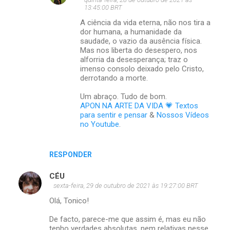
13:45:00 BRT
A ciência da vida eterna, não nos tira a
dor humana, a humanidade da
saudade, o vazio da ausência física.
Mas nos liberta do desespero, nos
alforria da desesperança; traz o
imenso consolo deixado pelo Cristo,
derrotando a morte.
Um abraço. Tudo de bom.
APON NA ARTE DA VIDA 💗 Textos
para sentir e pensar
&
Nossos Vídeos
no Youtube
.
RESPONDER
CÉU
sexta-feira, 29 de outubro de 2021 às 19:27:00 BRT
Olá, Tonico!
De facto, parece-me que assim é, mas eu não
tenho verdades absolutas, nem relativas nesse