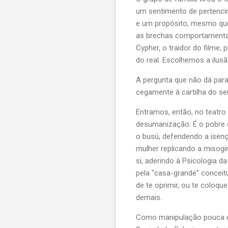
um sentimento de pertenci
e um propósito, mesmo que 
as brechas comportamentais
Cypher, o traidor do filme,
do real. Escolhemos a ilusã
A pergunta que não dá par
cegamente à cartilha do seu 
Entramos, então, no teatro
desumanização. É o pobre d
o busú, defendendo a isenç
mulher replicando a misogi
si, aderindo à Psicologia 
pela "casa-grande" conceit
de te oprimir, ou te coloq
demais.
Como manipulação pouca é 