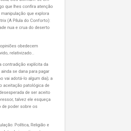
o que lhes confira atenção
a manipulação que explora
ix (A Pílula do Conforto):
dade nua e crua do deserto
s opiniões obedecem
do, relativizado...
 contradição explícita da
 ainda se dana para pagar
 vai adotá-lo algum dia); a
o aceitação patológica de
 desesperada de ser aceito
ressor, talvez ele esqueça
o de poder sobre os
ão: Política, Religião e