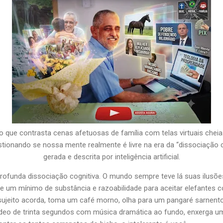
o que contrasta cenas afetuosas de família com telas virtuais chei
tionando se nossa mente realmente é livre na era da “dissociação 
gerada e descrita por inteligência artificial.
ofunda dissociação cognitiva. O mundo sempre teve lá suas ilusõ
e um mínimo de substância e razoabilidade para aceitar elefantes co
sujeito acorda, toma um café morno, olha para um pangaré sarnento
ídeo de trinta segundos com música dramática ao fundo, enxerga u