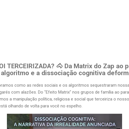
I TERCEIRIZADA? 🐴 Da Matrix do Zap ao p
algoritmo e a dissociação cognitiva deform
oramos como as redes sociais e os algoritmos sequestraram nossa 
arés com alazões. Do "Efeito Matrix" nos grupos de família ao par
timos a manipulação política, religiosa e social que terceiriza o nos
stá olhando de volta para você no espelho.