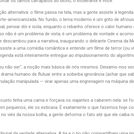
ntar os tantos carrapatos do bicho, o intolerante é você.
ão alternativa: o filme passa na tela, mas a gente assiste à legend
rte-americanizada. No fundo, o lema moderno é um grito de afrouxa
nal, pensar dói e isola, enquanto o rebanho oferece o calor humano
sso não é um problema de vista; é um problema de vontade e acomo
de descambou para a narrativa, inaugurando o delirante Cinema da M
assiste a uma comédia romântica e entende um filme de terror (ou vi
egenda está inteiramente entregue ao impulsionamento do algoritm
ou não ser", a noção mais básica de nós mesmos. Deixamo-nos se
 drama humano de flutuar entre a soberba ignorância (achar que sa
l anulação manipulada — virar apenas uma engrenagem na máquina 
ocusto tinha uma cama e forçava os viajantes a caberem nela: se f
sem pequenos, ele os esticava. É exatamente o que fazemos hoje c
e no viés da nossa bolha, a gente deforma o fato até que ele caiba 
tribunal da verdade alternativa. A tia e o tio não compartilham uma n