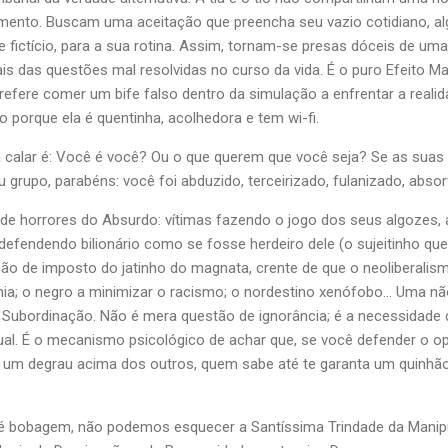
mento. Buscam uma aceitação que preencha seu vazio cotidiano, alg
fictício, para a sua rotina. Assim, tornam-se presas dóceis de um
 das questões mal resolvidas no curso da vida. É o puro Efeito Matr
 prefere comer um bife falso dentro da simulação a enfrentar a reali
o porque ela é quentinha, acolhedora e tem wi-fi.
a calar é: Você é você? Ou o que querem que você seja? Se as sua
grupo, parabéns: você foi abduzido, terceirizado, fulanizado, absorvi
 de horrores do Absurdo: vítimas fazendo o jogo dos seus algozes, a
efendendo bilionário como se fosse herdeiro dele (o sujeitinho que
ão de imposto do jatinho do magnata, crente de que o neoliberalismo
nia; o negro a minimizar o racismo; o nordestino xenófobo… Uma nã
da Subordinação. Não é mera questão de ignorância; é a necessidade
ual. É o mecanismo psicológico de achar que, se você defender o op
ue um degrau acima dos outros, quem sabe até te garanta um quinhã
bobagem, não podemos esquecer a Santíssima Trindade da Manipulaç