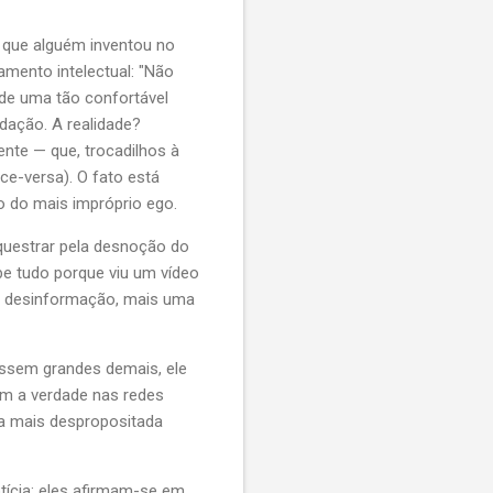
a que alguém inventou no
mento intelectual: "Não
 de uma tão confortável
dação. A realidade?
ente — que, trocadilhos à
ce-versa). O fato está
o do mais impróprio ego.
questrar pela desnoção do
be tudo porque viu um vídeo
de desinformação, mais uma
ossem grandes demais, ele
om a verdade nas redes
na mais despropositada
otícia; eles afirmam-se em