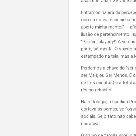
asas douradas. Se você apo
Entramos na era da percepç
oco da nossa cabecinha no
aperte minha mente!" — afi
ilusão de pertencimento. I
“Perdeu, playboy!” A verda
parte, só mente. O sujeito 
estampado na tela, mas a l
Perdemos a chave do "ser 
ser Mais ou Ser Menos. É o
de três minutos) e a tota
rês no rebanho.
Na mitologia, o bandido Pr
cortava as pernas; se fos
sociais. Se o fato não cab
narrativa.
O grupo de família virou o 