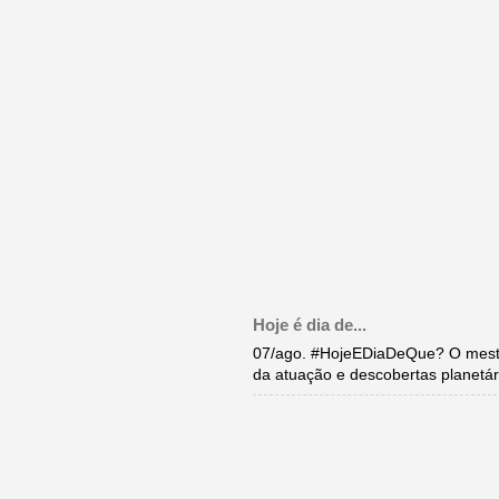
Hoje é dia de...
07/ago. #HojeEDiaDeQue? O mestr
da atuação e descobertas planetár