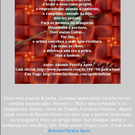
Esse meu poema: A pedra. Continua aparecendo na Internet em
versões equivocadas: Primeiro o “Autor desconhecido” e os
plagiadores, depois, como de Chaplin, Fernando Pessoa... Agora
surge como de Renato Russo ou sem citar a autoria (Sobretudo
no Instagram). Peço ao amigo leitor. Que divulgue, alerte e
esclareça em seu Blog, Site, Rede social, Grupo, Lista...O real autor
é
Antonio Pereira Apon
.