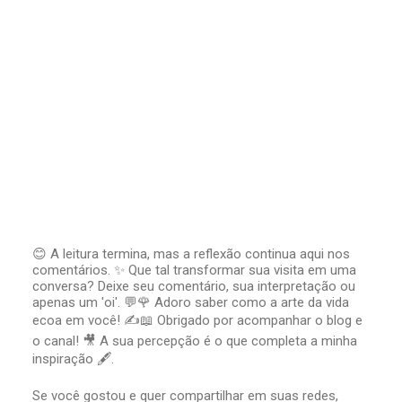
😊 A leitura termina, mas a reflexão continua aqui nos
comentários. ✨ Que tal transformar sua visita em uma
P
conversa? Deixe seu comentário, sua interpretação ou
o
apenas um 'oi'. 💬🌹 Adoro saber como a arte da vida
s
t
ecoa em você! ✍️📖 Obrigado por acompanhar o blog e
a
o canal! 🎥 A sua percepção é o que completa a minha
r
inspiração 🖋️.
u
m
Se você gostou e quer compartilhar em suas redes,
c