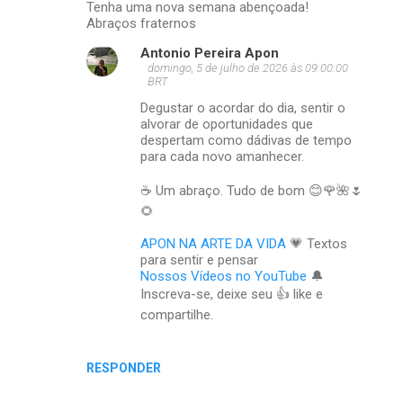
t
Tenha uma nova semana abençoada!
Abraços fraternos
á
r
Antonio Pereira Apon
domingo, 5 de julho de 2026 às 09:00:00
i
BRT
o
Degustar o acordar do dia, sentir o
alvorar de oportunidades que
s
despertam como dádivas de tempo
para cada novo amanhecer.
☕ Um abraço. Tudo de bom 😊🌹🌺🌷
🌻
APON NA ARTE DA VIDA
💗 Textos
para sentir e pensar
Nossos Vídeos no YouTube
🔔
Inscreva-se, deixe seu 👍 like e
compartilhe.
RESPONDER