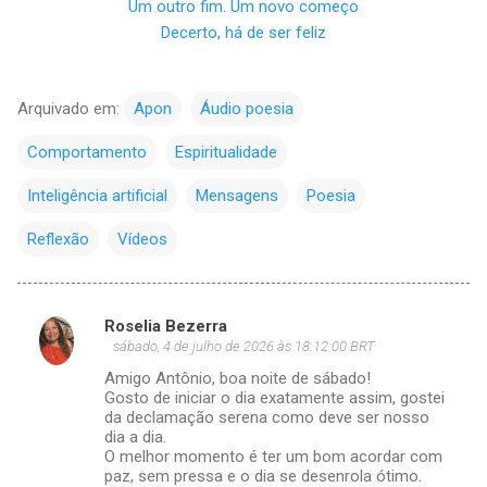
Um outro fim. Um novo começo
Decerto, há de ser feliz
Arquivado em:
Apon
Áudio poesia
Comportamento
Espiritualidade
Inteligência artificial
Mensagens
Poesia
Reflexão
Vídeos
Roselia Bezerra
C
sábado, 4 de julho de 2026 às 18:12:00 BRT
o
Amigo Antônio, boa noite de sábado!
m
Gosto de iniciar o dia exatamente assim, gostei
da declamação serena como deve ser nosso
e
dia a dia.
O melhor momento é ter um bom acordar com
n
paz, sem pressa e o dia se desenrola ótimo.