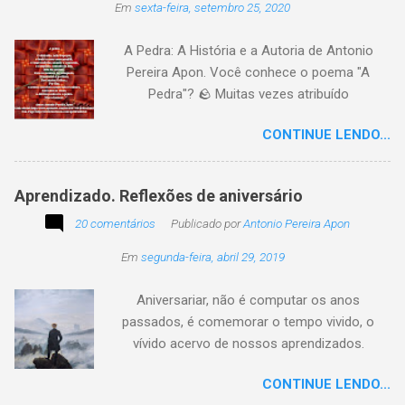
Em
sexta-feira, setembro 25, 2020
participação na segunda edição dessa
blogagem coletiva, intitulada: Poetizando e
A Pedra: A História e a Autoria de Antonio
encantando . Segue a sós o caminhante,
Pereira Apon. Você conhece o poema "A
itinerante pensador, sob o céu, sobre o
Pedra"? 🪨 Muitas vezes atribuído
caminho, toca a vida a caminhar. Vem de
erroneamente a autores famosos, este poema
ontem, de outrora, maduro pensar da hora; que
CONTINUE LENDO...
é, na verdade, de autoria de Antonio Pereira
não tarda, não demora,
Apon, publicado pela primeira vez em 1999 no
livro Essência. A obra reflete sobre como a
Aprendizado. Reflexões de aniversário
utilidade de um objeto depende da perspectiva
20 comentários
de quem o usa. Se você encontrar este texto
Publicado por
Antonio Pereira Apon
circulando com o autor "Desconhecido" ou
Em
segunda-feira, abril 29, 2019
creditado a outros nomes, ajude-nos a
preservar a verdade histórica e literária
Aniversariar, não é computar os anos
compartilhando o crédito correto.
passados, é comemorar o tempo vivido, o
vívido acervo de nossos aprendizados.
Tesouro atemporal e transcendente do nosso
CONTINUE LENDO...
existir. Há quem simplesmente assista o tempo