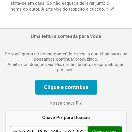
sinta-se em casa! Só não esqueça de levar junto o
o
nome do autor. A arte vive do respeito à criação. ✨🖋️
m
e
n
t
á
Uma leitura sorteada para você
r
i
o
Se você gosta do nosso conteúdo e deseja contribuir para que
possamos continuar produzindo.
Aceitamos doações via: Pix, cartão, boleto, oração, vibração
positiva...
Clique e contribua
Nossa chave Pix:
Chave Pix para Doação
Copiar chave