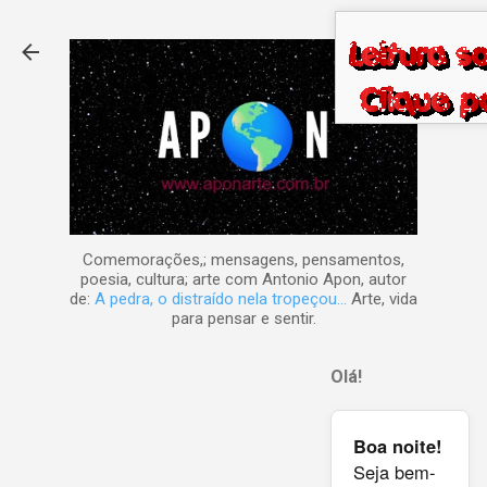
Pular para o conteúdo principal
Comemorações,; mensagens, pensamentos,
poesia, cultura; arte com Antonio Apon, autor
de:
A pedra, o distraído nela tropeçou...
Arte, vida
para pensar e sentir.
Olá!
Boa noite!
Seja bem-