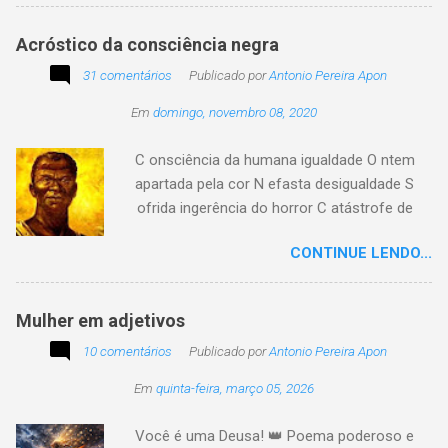
e a vida passarem. Mas, há também quem
assuma a autoria do seu viver. Tem quem
Acróstico da consciência negra
apenas passe alheio a tudo, tem quem aprenda
31 comentários
com o passar... Eu tenho aprendido:
Publicado por
Antonio Pereira Apon
Em
domingo, novembro 08, 2020
C onsciência da humana igualdade O ntem
apartada pela cor N efasta desigualdade S
ofrida ingerência do horror C atástrofe de
preconceito I nclusão agora infinda E coa no
CONTINUE LENDO...
tempo o preito N egritude sempre linda C ultura
multicolor I rmanados na cidadania A gentes
todos do amor
Mulher em adjetivos
10 comentários
Publicado por
Antonio Pereira Apon
Em
quinta-feira, março 05, 2026
Você é uma Deusa! 👑 Poema poderoso e