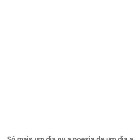
Só mais um dia ou a poesia de um dia a