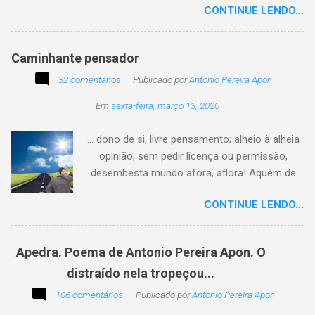
CONTINUE LENDO...
Caminhante pensador
32 comentários
Publicado por
Antonio Pereira Apon
Em
sexta-feira, março 13, 2020
... dono de si, livre pensamento; alheio à alheia
opinião, sem pedir licença ou permissão,
desembesta mundo afora, aflora! Aquém de
quem não é da conta, sem tutela e sem patrão,
CONTINUE LENDO...
sem pitaco, intromissão... Antonio Pereira
Apon. No blog Filosofando na vida , a
professora Lourdes nos convida a escrever
Apedra. Poema de Antonio Pereira Apon. O
uma frase, verso,
distraído nela tropeçou...
poesia, pensamento, mensagem… Sobre uma
imagem postada a cada quinzena. Acima, a
106 comentários
Publicado por
Antonio Pereira Apon
imagem sugerida. Abaixo, a minha 2ª