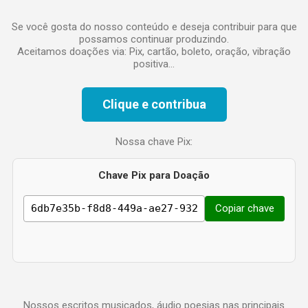
o
Se você gosta do nosso conteúdo e deseja contribuir para que
possamos continuar produzindo.
Aceitamos doações via: Pix, cartão, boleto, oração, vibração
positiva...
Clique e contribua
Nossa chave Pix:
Chave Pix para Doação
Copiar chave
Nossos escritos musicados, áudio poesias nas principais