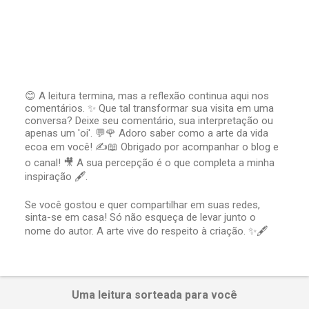
😊 A leitura termina, mas a reflexão continua aqui nos
comentários. ✨ Que tal transformar sua visita em uma
P
conversa? Deixe seu comentário, sua interpretação ou
o
apenas um 'oi'. 💬🌹 Adoro saber como a arte da vida
s
t
ecoa em você! ✍️📖 Obrigado por acompanhar o blog e
a
o canal! 🎥 A sua percepção é o que completa a minha
r
inspiração 🖋️.
u
m
Se você gostou e quer compartilhar em suas redes,
c
sinta-se em casa! Só não esqueça de levar junto o
o
nome do autor. A arte vive do respeito à criação. ✨🖋️
m
e
n
t
á
Uma leitura sorteada para você
r
i