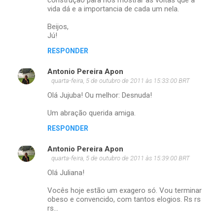
construção para nos mostrar as voltas que a
vida dá e a importancia de cada um nela.
Beijos,
Jú!
RESPONDER
Antonio Pereira Apon
quarta-feira, 5 de outubro de 2011 às 15:33:00 BRT
Olá Jujuba! Ou melhor: Desnuda!
Um abração querida amiga.
RESPONDER
Antonio Pereira Apon
quarta-feira, 5 de outubro de 2011 às 15:39:00 BRT
Olá Juliana!
Vocês hoje estão um exagero só. Vou terminar
obeso e convencido, com tantos elogios. Rs rs
rs...