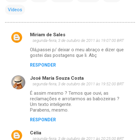
Vídeos
Miriam de Sales
C
segunda-feira, 3 de outubro de 2011 às 19:07:00 BRT
o
Olá,passei p/ deixar o meu abraço e dizer que
m
gostei das postagens que li. Abç
e
RESPONDER
n
José María Souza Costa
t
segunda-feira, 3 de outubro de 2011 às 19:52:00 BRT
á
É assim mesmo ? Temos que ouvi, as
reclamações e arrotarmos as babozeiras ?
r
Um texto inteligente.
i
Parabens, mesmo.
o
RESPONDER
s
Célia
segunda-feira, 3 de outubro de 2011 às 20:25:00 BRT