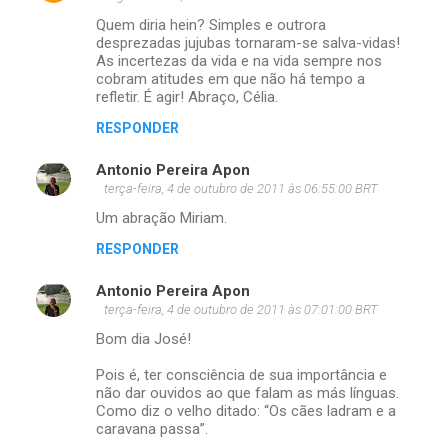
Quem diria hein? Simples e outrora
desprezadas jujubas tornaram-se salva-vidas!
As incertezas da vida e na vida sempre nos
cobram atitudes em que não há tempo a
refletir. É agir! Abraço, Célia.
RESPONDER
Antonio Pereira Apon
terça-feira, 4 de outubro de 2011 às 06:55:00 BRT
Um abração Miriam.
RESPONDER
Antonio Pereira Apon
terça-feira, 4 de outubro de 2011 às 07:01:00 BRT
Bom dia José!
Pois é, ter consciência de sua importância e
não dar ouvidos ao que falam as más línguas.
Como diz o velho ditado: “Os cães ladram e a
caravana passa”.