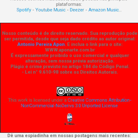
plataformas:
Spotify
-
Youtube Music
-
Deezer
-
Amazon Music
...
Nosso conteúdo é de direito reservado. Sua reprodução pode
ser permitida, desde que seja dado crédito ao autor original:
Antonio Pereira Apon
. E inclua o link para o site:
WWW.aponarte.com.br
É expressamente proibido o uso comercial e qualquer
alteração, sem nossa prévia autorização.
Plágio é crime previsto no artigo 184 do Código Penal.
- Lei n° 9.610-98 sobre os Direitos Autorais
.
This work is licensed under a
Creative Commons Attribution-
NonCommercial-NoDerivs 3.0 Unported License
.
Dê uma espiadinha em nossas postagens mais recentes: