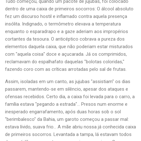
Tudo começou, quando um pacote de jujubas, foi colocado
dentro de uma caixa de primeiros socorros: O álcool absoluto
fez um discurso hostil e inflamado contra aquela presença
insólita. Indignado, o termômetro elevava a temperatura
enquanto o esparadrapo e a gaze aderiam aos impropérios
cortantes da tesoura. O anticéptico cobrava a pureza dos
elementos daquela caixa, que não poderiam estar misturados
com "aquela coisa" doce e açucarada. Já os comprimidos,
reclamavam do espalhafato daquelas "bolotas coloridas,"
fazendo coro com as críticas arrotadas pelo sal de frutas.
Assim, isoladas em um canto, as jujubas "assistiam" os dias
passarem, mantendo-se em silêncio, apesar dos ataques e
ofensas recebidos. Certo dia, a caixa foi levada para o carro, a
família estava "pegando a estrada"... Presos num enorme e
inesperado engarrafamento, após duas horas sob o sol
"berimbalesco" da Bahia, um garoto começou a passar mal:
estava lívido, suava frio... A mãe abriu nossa já conhecida caixa
de primeiros socorros. Levantada a tampa, lá estavam todos