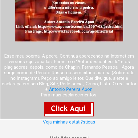
Esse meu poema: A pedra. Continua aparecendo na Internet em
versões equivocadas: Primeiro o “Autor desconhecido” e os
plagiadores, depois, como de Chaplin, Fernando Pessoa... Agora
surge como de Renato Russo ou sem citar a autoria (Sobretudo
no Instagram). Peço ao amigo leitor. Que divulgue, alerte e
esclareça em seu Blog, Site, Rede social, Grupo, Lista...O real autor
é
Antonio Pereira Apon
.
Para mais esclarecimentos:
Veja minhas estati?sticas