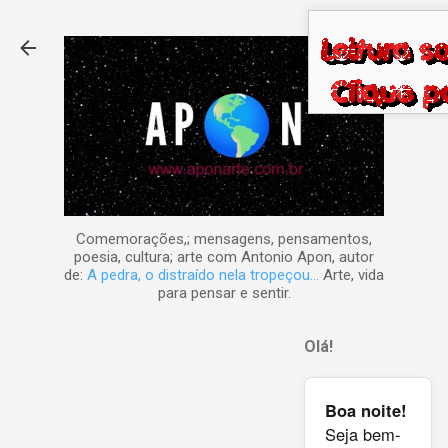
Pular para o conteúdo principal
Comemorações,; mensagens, pensamentos,
poesia, cultura; arte com Antonio Apon, autor
de:
A pedra, o distraído nela tropeçou...
Arte, vida
para pensar e sentir.
Olá!
Boa noite!
Seja bem-