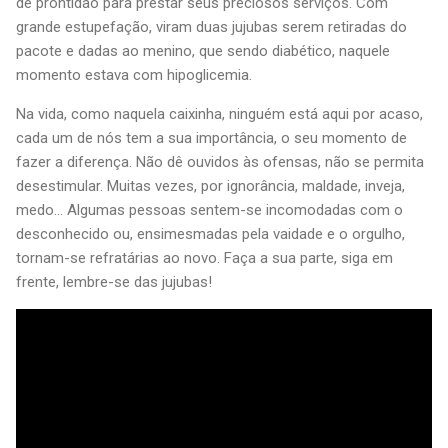
de prontidão para prestar seus preciosos serviços. Com
grande estupefação, viram duas jujubas serem retiradas do
pacote e dadas ao menino, que sendo diabético, naquele
momento estava com hipoglicemia.
Na vida, como naquela caixinha, ninguém está aqui por acaso,
cada um de nós tem a sua importância, o seu momento de
fazer a diferença. Não dê ouvidos às ofensas, não se permita
desestimular. Muitas vezes, por ignorância, maldade, inveja,
medo... Algumas pessoas sentem-se incomodadas com o
desconhecido ou, ensimesmadas pela vaidade e o orgulho,
tornam-se refratárias ao novo. Faça a sua parte, siga em
frente, lembre-se das jujubas!