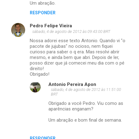
Um abração.
RESPONDER
Pedro Felipe Vieira
sábado, 4 de agosto de 2012 às 09:43:00 BRT
Nossa adorei esse texto Antonio. Quando vi "o
pacote de jujubas" no ocioso, nem fiquei
curioso para saber o q era. Mas resolvi abrir
mesmo, e ainda bem que abri. Depois de ler,
posso dizer que já comecei meu dia com o pé
direito!
Obrigado!
Antonio Pereira Apon
sábado, 4 de agosto de 2012 às 11:51:00
BRT
Obrigado a você Pedro. Viu como as
aparências enganam?
Um abração e bom final de semana.
RESPONDER